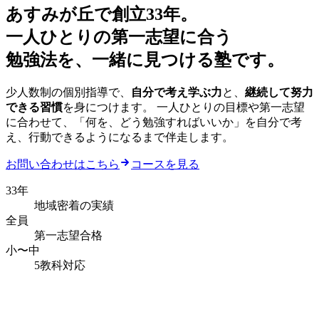
あすみが丘で
創立33年
。
一人ひとりの第一志望
に合う
勉強法を、一緒に見つける塾です。
少人数制の個別指導で、
自分で考え学ぶ力
と、
継続して努力
できる習慣
を身につけます。 一人ひとりの目標や第一志望
に合わせて、「何を、どう勉強すればいいか」を自分で考
え、行動できるようになるまで伴走します。
お問い合わせはこちら
コースを見る
33年
地域密着の実績
全員
第一志望合格
小〜中
5教科対応