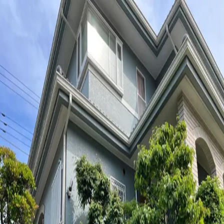
You-Youスクール
あすみが丘 ｜ 創立33年
コース案内
合格・進学実績
私たちの想い
お知らせ・ブログ
よ
くある質問
入塾までの流れ
教室情報・アクセス
お問い合わせ
メニュー